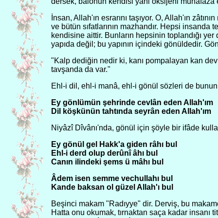
dersek, balonun kendisi yani oksijeni muhafaza 
İnsan, Allah'ın esrarını taşıyor. O, Allah'ın zâtını
ve bütün sıfatlarının mazhandır. Hepsi insanda tec
kendisine aittir. Bunların hepsinin toplandığı yer d
yapıda değil; bu yapının içindeki gönüldedir. Gö
"Kalp dediğin nedir ki, kanı pompalayan kan devri
tavşanda da var."
Ehl-i dil, ehl-i manâ, ehl-i gönül sözleri de bunu
Ey gönlümün şehrinde cevlân eden Allah'ım
Dil köşkünün tahtında seyrân eden Allah'ım
Niyâzî Dîvânı'nda, gönül için şöyle bir ifâde kullan
Ey gönül gel Hakk'a giden râhı bul
Ehl-i derd olup derûnî âhı bul
Canın ilindeki şems ü mâhı bul
Âdem isen semme vechullahı bul
Kande baksan ol güzel Allah'ı bul
Beşinci makam "Radıyye" dir. Derviş, bu makamda
Hatta onu okumak, tırnaktan saça kadar insanı titr