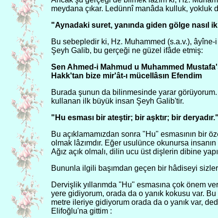
meydana çıkar. Ledünnî manâda kulluk, yokluk d
"Aynadaki suret, yanında giden gölge nasıl ikin
Bu sebepledir ki, Hz. Muhammed (s.a.v.), âyîne-i 
Şeyh Galib, bu gerçeği ne güzel ifâde etmiş:
Sen Ahmed-i Mahmud u Muhammed Mustafa'
Hakk'tan bize mir'ât-ı mücellâsın Efendim
Burada şunun da bilinmesinde yarar görüyorum. 
kullanan ilk büyük insan Şeyh Galib'tir.
"Hu esması bir ateştir; bir aşktır; bir deryadır.
Bu açıklamamızdan sonra "Hu" esmasının bir özel
olmak lâzımdır. Eğer usulünce okunursa insanın iç
Ağız açık olmalı, dilin ucu üst dişlerin dibine ya
Bununla ilgili başımdan geçen bir hâdiseyi sizler
Dervişlik yıllarımda "Hu" esmasına çok önem ver
yere gidiyorum, orada da o yanık kokusu var. B
metre ileriye gidiyorum orada da o yanık var, ded
Elifoğlu'na gittim :