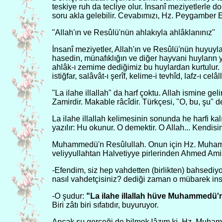
teskiye ruh da tecliye olur. İnsanî meziyetlerle 
soru akla gelebilir. Cevabımızı, Hz. Peygamber E
"Allah'ın ve Resûlü'nün ahlakıyla ahlâklanınız"
İnsanî meziyetler, Allah'ın ve Resûlü'nün huyuyla
hasedin, münafıklığın ve diğer hayvani huyların ye
ahlâk-ı zemime dediğimiz bu huylardan kurtulur.
istiğfar, salâvât-ı şerîf, kelime-i tevhîd, lafz-ı celâ
"La ilahe illallah" da harf çoktu. Allah ismine ge
Zamirdir. Makable râcîdir. Türkçesi, "O, bu, şu" d
La ilahe illallah kelimesinin sonunda he harfi ka
yazılır: Hu okunur. O demektir. O Allah... Kendis
Muhammedü'n Resûlullah. Onun için Hz. Muhammed
veliyyullahtan Halvetiyye pirlerinden Ahmed Amiş
-Efendim, siz hep vahdetten (birlikten) bahsediyo
nasıl vahdetçisiniz? dediği zaman o mübarek in
-O şudur:
"La ilahe illallah hüve Muhammedü'
Biri zâtı biri sıfatıdır, buyuruyor.
Ancak şu gerçeği de bilmek lâzım ki, Hz. Muhamm