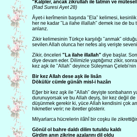
"Kalpler, ancak zikrullah ile tatmin ve mütesell
(Rad Suresi Ayet 28)
Âyet-i kerîmenin başında "Ela" kelimesi, kesinlik v
her ne kadar "La ilahe illallah" demek ise de bu
anlarız.
Zikir kelimesinin Türkçe karşılığı "anmak" olduğ
sevilen Allah olunca her nefes alış verişte seve
Zikir, önceleri
"La ilahe illallah"
diye başlar. So
diye devam eder. Dilimizle yaptığımız zikir, sonr
kez aşk ile "Allah" deyince Süleyman Çelebi'nin 
Bir kez Allah dese aşk ile lisân
Dökülür cümle günâh misl-i hazân
Eğer bir kez aşk ile "Allah" deyişte sonbaharın 
durunuyorsak ve bu Allah deyiş, bir kez değil de
düşünmek gerekir ki, yüce Allah kendisini çok a
hikmetler verir; ne ibretler gösterir.
Milyarlarca hücrelerin ilâhî bir coşku ile zikrettiğ
Gönül ol bahre daldı dilim tutuldu kaldı
Girdim anın zikrine azalarını dil oldu