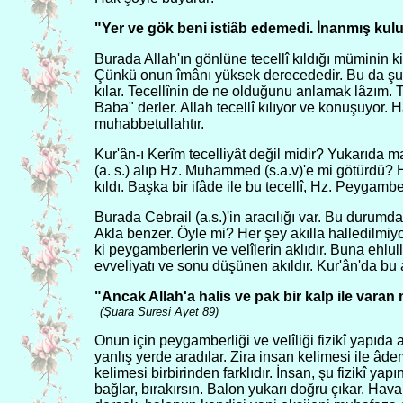
"Yer ve gök beni istiâb edemedi. İnanmış kulu
Burada Allah'ın gönlüne tecellî kıldığı müminin 
Çünkü onun îmânı yüksek derecededir. Bu da şu de
kılar. Tecellînin de ne olduğunu anlamak lâzım. T
Baba" derler. Allah tecellî kılıyor ve konuşuyor. 
muhabbetullahtır.
Kur'ân-ı Kerîm tecelliyât değil midir? Yukarıda 
(a. s.) alıp Hz. Muhammed (s.a.v)'e mi götürdü? H
kıldı. Başka bir ifâde ile bu tecellî, Hz. Peygambe
Burada Cebrail (a.s.)'in aracılığı var. Bu durumd
Akla benzer. Öyle mi? Her şey akılla halledilmiyo
ki peygamberlerin ve velîlerin aklıdır. Buna ehlu
evveliyatı ve sonu düşünen akıldır. Kur'ân'da bu a
"Ancak Allah'a halis ve pak bir kalp ile vara
(Şuara Suresi Ayet 89)
Onun için peygamberliği ve velîliği fizikî yapıda 
yanlış yerde aradılar. Zira insan kelimesi ile âd
kelimesi birbirinden farklıdır. İnsan, şu fizikî yap
bağlar, bırakırsın. Balon yukarı doğru çıkar. Ha