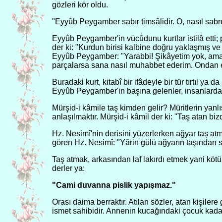
gözleri kör oldu.
"Eyyûb Peygamber sabır timsâlidir. O, nasıl sabre
Eyyûb Peygamber'in vücûdunu kurtlar istilâ etti; p
der ki: "Kurdun birisi kalbine doğru yaklaşmış 
Eyyûb Peygamber: "Yarabbi! Şikâyetim yok, ama k
parçalarsa sana nasıl muhabbet ederim. Ondan
Buradaki kurt, kitabî bir ifâdeyle bir tür tırtıl y
Eyyûb Peygamber'in başına gelenler, insanlardan 
Mürşid-i kâmile taş kimden gelir? Müritlerin yanl
anlaşılmaktır. Mürşid-i kâmil der ki: "Taş atan bizd
Hz. Nesimî'nin derisini yüzerlerken ağyar taş atm
gören Hz. Nesimî: "Yârin gülü ağyarın taşından s
Taş atmak, arkasından laf lakırdı etmek yani köt
derler ya:
"Cami duvanna pislik yapışmaz."
Orası daima berraktır. Atılan sözler, atan kişiler
ismet sahibidir. Annenin kucağındaki çocuk kadar