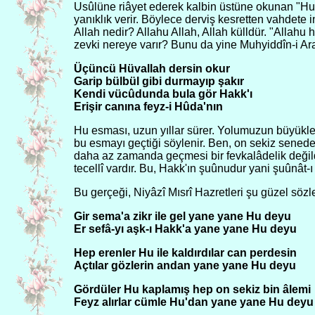
Usûlüne riâyet ederek kalbin üstüne okunan "Hu
yanıklık verir. Böylece derviş kesretten vahdete 
Allah nedir? Allahu Allah, Allah külldür. "Allah
zevki nereye varır? Bunu da yine Muhyiddîn-i Arab
Üçüncü Hüvallah dersin okur
Garip bülbül gibi durmayıp şakır
Kendi vücûdunda bula gör Hakk'ı
Erişir canına feyz-i Hûda'nın
Hu esması, uzun yıllar sürer. Yolumuzun büyükler
bu esmayı geçtiği söylenir. Ben, on sekiz sened
daha az zamanda geçmesi bir fevkalâdelik değildir.
tecellî vardır. Bu, Hakk'ın şuûnudur yani şuûnât-ı i
Bu gerçeği, Niyâzî Mısrî Hazretleri şu güzel sözler
Gir sema'a zikr ile gel yane yane Hu deyu
Er sefâ-yı aşk-ı Hakk'a yane yane Hu deyu
Hep erenler Hu ile kaldırdılar can perdesin
Açtılar gözlerin andan yane yane Hu deyu
Gördüler Hu kaplamış hep on sekiz bin âlemi
Feyz alırlar cümle Hu'dan yane yane Hu deyu