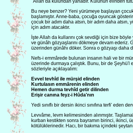
"Allah da kulundan yanadır. Kulunun elinden tutu
Bu neye benzer? Yeni yürümeye başlayan çocukl
başlamıştır. Anne-baba, çocuğa oyuncak gösterir.
çocuk bir adım daha atsın, bir adım daha atsın
için adım atacaktır.
İşte Allah da kullarını çok sevdiği için bize böyle 
ve günâh gözyaşlarını dökmeye devam ederiz. Göz
üzerinden günâhı döker. Sonra o gözyaşı daha değ
Nefs-i emmârede bulunan insanın hali ve bir mürş
üzerinde durmaya çalıştık. Bunu, bir de Şeyhü'l 
sözleriyle açıklayalım:
Evvel tevhîd ile mürşid elinden
Kurtulasın emmârenin elinden
Hemen durma tevhîd getir dilinden
Erişir canına feyz-i Hûda'nın
Yedi sınıflı bir dersin ikinci sınıfına terfi' ede
Levvâme, levm kelimesinden alınmıştır. Taşlamak,
kurban kestikten sonra bayramın birinci, ikinci, 
kötülüklerinedir. Hacı, bir bakıma içindeki şeytanı