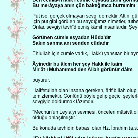
Bu merâyaya anın çün baktığımca hurremim
Put ise, gerçek olmayan sevgi demektir. Altın, 
için put gibi görülen bu saydığımız nimetler, rütbe
Onlar, sevgiyi tevhîd etmiş kâmil insanlardır. Şe
Görünen cümle eşyadan Hûda'dır
Sakın sanma anı senden cüdadır
Ehlullah için cümle varlık, Hakk'ı yansıtan bir ay
Âyinedir bu âlem her şey Hakk ile kaim
Mir'ât-ı Muhammed'den Allah görünür dâim
buyurur.
Halifetullah olan insana gereken, ârifıbillah olu
temizlemektir. Gönlünü böyle gelip geçici şeyle
sevgiyle doldurmak lâzımdır.
"Mecnûn'un Leyla'yı sevmesi, önceleri mâsivâ o
olduğu anlaşılmıştır."
Bu konuda tevhidin babası olan Hz. İbrahim (a.s.)'ı