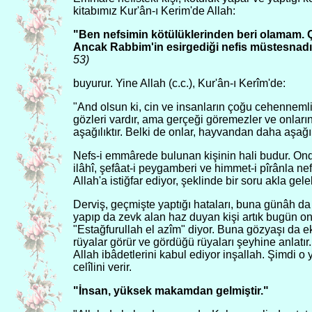
kitabımız Kur'ân-ı Kerim'de Allah:
"Ben nefsimin kötülüklerinden beri olamam. 
Ancak Rabbim'in esirgediği nefis müstesnadır
53)
buyurur. Yine Allah (c.c.), Kur'ân-ı Kerîm'de:
"And olsun ki, cin ve insanların çoğu cehennemlik
gözleri vardır, ama gerçeği göremezler ve onların
aşağılıktır. Belki de onlar, hayvandan daha aşağılı
Nefs-i emmârede bulunan kişinin hali budur. Ondan
ilâhî, şefâat-i peygamberi ve himmet-i pîrânla n
Allah'a istiğfar ediyor, şeklinde bir soru akla geleb
Derviş, geçmişte yaptığı hataları, buna günâh da d
yapıp da zevk alan haz duyan kişi artık bugün 
"Estağfurullah el azîm" diyor. Buna gözyaşı da ekl
rüyalar görür ve gördüğü rüyaları şeyhine anlat
Allah ibâdetlerini kabul ediyor inşallah. Şimdi o y
celîlini verir.
"İnsan, yüksek makamdan gelmiştir."