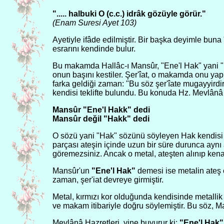
"..... halbuki O (c.c.) idrâk gözüyle görür."
(Enam Suresi Ayet 103)
Ayetiyle ifâde edilmiştir. Bir başka deyimle buna "
esrarını kendinde bulur.
Bu makamda Hallâc-ı Mansûr, "Ene'l Hak" yani "B
onun başını kestiler. Şer'îat, o makamda onu yapm
farka geldiği zaman: "Bu söz şer'îate mugayyird
kendisi teklifte bulundu. Bu konuda Hz. Mevlânâ
Mansûr "Ene'l Hakk" dedi
Mansûr değil "Hakk" dedi
O sözü yani "Hak" sözünü söyleyen Hak kendisi ol
parçası ateşin içinde uzun bir süre durunca aynı 
göremezsiniz. Ancak o metal, ateşten alınıp kenar
Mansûr'un
"Ene'l Hak"
demesi ise metalin ateş 
zaman, şer'iat devreye girmiştir.
Metal, kırmızı kor olduğunda kendisinde metalli
ve makam itibariyle doğru söylemiştir. Bu söz, 
Mevlânâ Hazretleri, yine buyurur ki:
"Ene'l Hak"