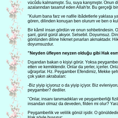
vücûdu kalmamıştır. Su, suya karışmıştır. Onun 
azalarından tasarruf eden Allah'tır. Bu gerçeği bi
"Kulum bana farz ve nafile ibâdetlerle yaklasa 
gören, dilinden konuşan ben olurum ve ben o kulu
Bir kâmil insan gördün ve onun sohbetindesin. O,
şanl, gürül gürül akıyor. Selsebil. Doyumsuz. Din
gönlünden diline hikmet pınarları akmaktadır. H
doyumsuzdur.
"Neyden üfleyen neyzen olduğu gibi Hak esma
Dışarıdan bakan o kişiyi görür. Yoksa peygamberler
etten ve kemiktendir. Onlar da yerler, içerler. Onla
uğraşırlar. Hz. Peygamber Efendimiz, Mekke şehr
çok yakın akrabaları:
-Biz yiyip içiyoruz o da yiyip içiyor. Biz evleniyo
peygamber? dediler.
"Onlar, insanı tanımadıkları ve peygamberliği fiz
insandan olmaz da deveden, filden mi olur? Yara
Peygamberlik ve velilik gönül işidir. O gönülded
Hak şöyle buyurur: