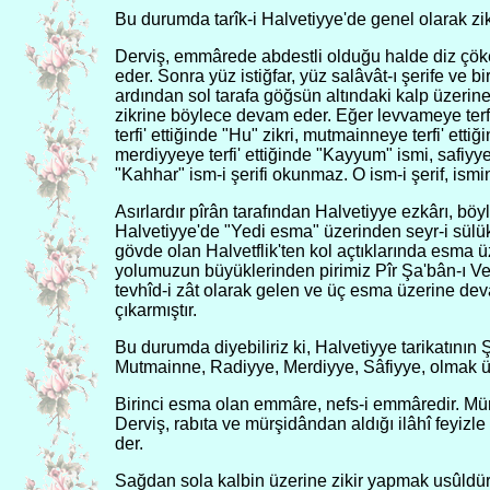
Bu durumda tarîk-i Halvetiyye'de genel olarak ziki
Derviş, emmârede abdestli olduğu halde diz çöker
eder. Sonra yüz istiğfar, yüz salâvât-ı şerife ve b
ardından sol tarafa göğsün altındaki kalp üzerine 
zikrine böylece devam eder. Eğer levvameye terfi
terfi' ettiğinde "Hu" zikri, mutmainneye terfi' etti
merdiyyeye terfi' ettiğinde "Kayyum" ismi, safiyyeye
"Kahhar" ism-i şerifi okunmaz. O ism-i şerif, ismi
Asırlardır pîrân tarafından Halvetiyye ezkârı, böyl
Halvetiyye'de "Yedi esma" üzerinden seyr-i sülük 
gövde olan Halvetflik'ten kol açtıklarında esma ü
yolumuzun büyüklerinden pirimiz Pîr Şa'bân-ı Velî
tevhîd-i zât olarak gelen ve üç esma üzerine dev
çıkarmıştır.
Bu durumda diyebiliriz ki, Halvetiyye tarikatı
Mutmainne, Radiyye, Merdiyye, Sâfiyye, olmak üz
Birinci esma olan emmâre, nefs-i emmâredir. Mürşid
Derviş, rabıta ve mürşidândan aldığı ilâhî feyizl
der.
Sağdan sola kalbin üzerine zikir yapmak usûldür.