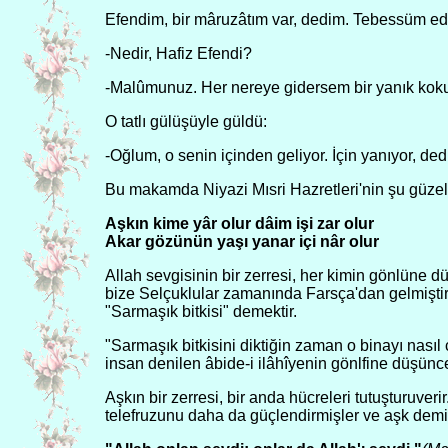
Efendim, bir mâruzâtım var, dedim. Tebessüm ed
-Nedir, Hafiz Efendi?
-Malûmunuz. Her nereye gidersem bir yanık koku
O tatlı gülüşüyle güldü:
-Oğlum, o senin içinden geliyor. İçin yanıyor, ded
Bu makamda Niyazi Mısri Hazretleri'nin şu güze
Aşkın kime yâr olur dâim işi zar olur
Akar gözünün yaşı yanar içi nâr olur
Allah sevgisinin bir zerresi, her kimin gönlüne dü
bize Selçuklular zamanında Farsça'dan gelmiştir.
"Sarmaşık bitkisi" demektir.
"Sarmaşık bitkisini diktiğin zaman o binayı nası
insan denilen âbide-i ilâhîyenin gönlfine düşünc
Aşkın bir zerresi, bir anda hücreleri tutuşturuveri
telefruzunu daha da güçlendirmişler ve aşk demiş