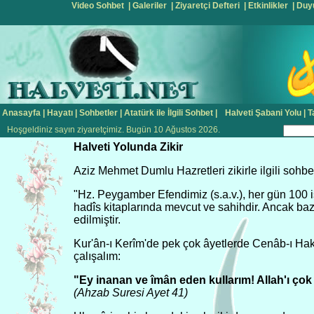
Video Sohbet
|
Galeriler
|
Ziyaretçi Defteri
|
Etkinlikler
|
Duy
Anasayfa
|
Hayatı
|
Sohbetler
|
Atatürk ile İlgili Sohbet
|
Halveti Şabani Yolu
|
T
Hoşgeldiniz sayın ziyaretçimiz. Bugün 10 Ağustos 2026.
Halveti Yolunda Zikir
Aziz Mehmet Dumlu Hazretleri zikirle ilgili sohbe
"Hz. Peygamber Efendimiz (s.a.v.), her gün 100 is
hadîs kitaplarında mevcut ve sahihdir. Ancak baz
edilmiştir.
Kur'ân-ı Kerîm'de pek çok âyetlerde Cenâb-ı Hak,
çalışalım:
"Ey inanan ve îmân eden kullarım! Allah'ı çok 
(Ahzab Suresi Ayet 41)