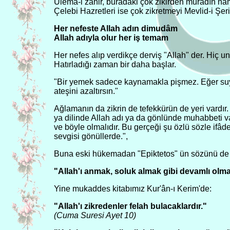
Ulemâ-i zahir, buradaki çok zikirden muradın 
Çelebi Hazretleri ise çok zikretmeyi Mevlid-i Şerif
Her nefeste Allah adın dimudâm
Allah adıyla olur her iş temam
Her nefes alıp verdikçe derviş "Allah" der. Hiç un
Hatırladığı zaman bir daha başlar.
"Bir yemek sadece kaynamakla pişmez. Eğer suyu
ateşini azaltırsın."
Ağlamanın da zikrin de tefekkürün de yeri vardır
ya dilinde Allah adı ya da gönlünde muhabbeti va
ve böyle olmalıdır. Bu gerçeği şu özlü sözle ifâd
sevgisi gönüllerde.",
Buna eski hükemadan "Epiktetos" ün sözünü de e
"Allah'ı anmak, soluk almak gibi devamlı olmal
Yine mukaddes kitabımız Kur'ân-ı Kerim'de:
"Allah'ı zikredenler felah bulacaklardır."
(Cuma Suresi Ayet 10)