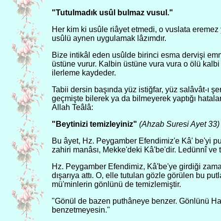
"Tutulmadık usûl bulmaz vusul."
Her kim ki usûle riâyet etmedi, o vuslata eremez
usûlü aynen uygulamak lâzımdır.
Bize intikâl eden usûlde birinci esma dervişi em
üstüne vurur. Kalbin üstüne vura vura o ölü kalbi 
ilerleme kaydeder.
Tabii dersin başında yüz istiğfar, yüz salâvât-ı şe
geçmişte bilerek ya da bilmeyerek yaptığı hatala
Allah Teâlâ:
"Beytinizi temizleyiniz"
(Ahzab Suresi Ayet 33)
Bu âyet, Hz. Peygamber Efendimiz'e Kâ' be'yi put
zahiri manâsı, Mekke'deki Kâ'be'dir. Ledünnî ve 
Hz. Peygamber Efendimiz, Kâ'be'ye girdiği zaman 
dışarıya attı. O, elle tutulan gözle görülen bu pu
mü'minlerin gönlünü de temizlemiştir.
"Gönül de bazen puthâneye benzer. Gönlünü Hak't
benzetmeyesin."