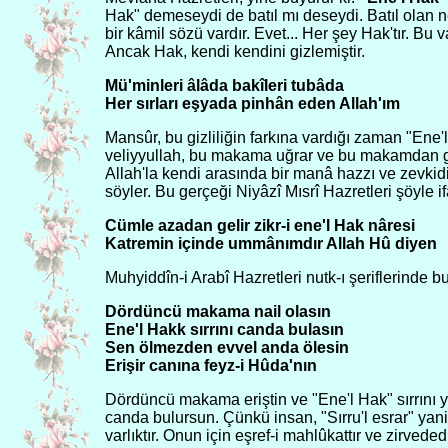
Hak" demeseydi de batıl mı deseydi. Batıl olan 
bir kâmil sözü vardır. Evet... Her şey Hak'tır. B
Ancak Hak, kendi kendini gizlemiştir.
Mü'minleri âlâda bakîleri tubâda
Her sırları eşyada pinhân eden Allah'ım
Mansûr, bu gizliliğin farkına vardığı zaman "Ene'
veliyyullah, bu makama uğrar ve bu makamdan g
Allah'la kendi arasında bir manâ hazzı ve zevkid
söyler. Bu gerçeği Niyâzî Mısrî Hazretleri şöyle if
Cümle azadan gelir zikr-i ene'l Hak nâresi
Katremin içinde ummânımdır Allah Hû diyen
Muhyiddîn-i Arabî Hazretleri nutk-ı şeriflerinde b
Dördüncü makama nail olasın
Ene'l Hakk sırrını canda bulasın
Sen ölmezden evvel anda ölesin
Erişir canına feyz-i Hûda'nın
Dördüncü makama eriştin ve "Ene'l Hak" sırrını ya
canda bulursun. Çünkü insan, "Sırru'l esrar" yani s
varlıktır. Onun için eşref-i mahlûkattır ve zirvededi