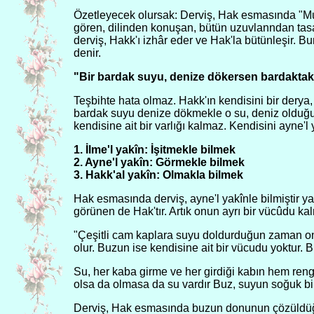
Özetleyecek olursak: Derviş, Hak esmasında "Mut
gören, dilinden konuşan, bütün uzuvlanndan tas
derviş, Hakk'ı izhâr eder ve Hak'la bütünleşir. B
denir.
"Bir bardak suyu, denize dökersen bardaktaki
Teşbihte hata olmaz. Hakk'ın kendisini bir derya,
bardak suyu denize dökmekle o su, deniz olduğu
kendisine ait bir varlığı kalmaz. Kendisini ayne'l ya
1. İlme'l yakîn: İşitmekle bilmek
2. Ayne'l yakîn: Görmekle bilmek
3. Hakk'al yakîn: Olmakla bilmek
Hak esmasında derviş, ayne'l yakînle bilmiştir ya
görünen de Hak'tır. Artık onun ayrı bir vücûdu kal
"Çeşitli cam kaplara suyu doldurduğun zaman on
olur. Buzun ise kendisine ait bir vücudu yoktur. B
Su, her kaba girme ve her girdiği kabın hem rengi
olsa da olmasa da su vardır Buz, suyun soğuk bi
Derviş, Hak esmasında buzun donunun çözüldüğü 