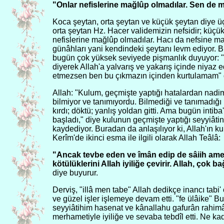
"Onlar nefislerine mağlûp olmadılar. Sen de m
Koca şeytan, orta şeytan ve küçük şeytan diye üç t
orta şeytan Hz. Hacer validemizin nefsidir; küçük 
nefislerine mağlûp olmadılar. Hacı da nefsine m
günâhları yani kendindeki şeytanı levm ediyor. B
bugün çok yüksek seviyede pişmanlık duyuyor: 
diyerek Allah'a yalvarış ve yakarış içinde niya
etmezsen ben bu çıkmazın içinden kurtulamam" 
Allah: "Kulum, geçmişte yaptığı hatalardan nadi
bilmiyor ve tanımıyordu. Bilmediği ve tanımadığı i
kırdı; döktü; yanlış yoldan gitti. Ama bugün inti
başladı," diye kulunun geçmişte yaptığı seyyiâtin
kaydediyor. Buradan da anlaşılıyor ki, Allah'ın k
Kerîm'de ikinci esma ile ilgili olarak Allah Teâlâ:
"Ancak tevbe eden ve îmân edip de sâiih ame
kötülüklerini Allah iyiliğe çevirir. Allah, çok b
diye buyurur.
Derviş, "illâ men tabe" Allah dedikçe inancı tabi'
ve güzel işler işlemeye devam etti. "fe ülâike" 
seyyiâtihim hasenat ve kânallahu gafurân rahimâ
merhametiyle iyiliğe ve sevaba tebdîl etti. Ne kad