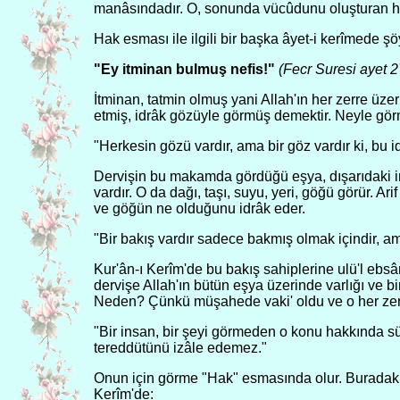
manâsındadır. O, sonunda vücûdunu oluşturan hücr
Hak esması ile ilgili bir başka âyet-i kerîmede şö
"Ey itminan bulmuş nefis!"
(Fecr Suresi ayet 2
İtminan, tatmin olmuş yani Allah'ın her zerre üzer
etmiş, idrâk gözüyle görmüş demektir. Neyle gör
"Herkesin gözü vardır, ama bir göz vardır ki, bu 
Dervişin bu makamda gördüğü eşya, dışarıdaki in
vardır. O da dağı, taşı, suyu, yeri, göğü görür. A
ve göğün ne olduğunu idrâk eder.
"Bir bakış vardır sadece bakmış olmak içindir, am
Kur'ân-ı Kerîm'de bu bakış sahiplerine ulü'l ebs
dervişe Allah'ın bütün eşya üzerinde varlığı ve bi
Neden? Çünkü müşahede vaki' oldu ve o her ze
"Bir insan, bir şeyi görmeden o konu hakkında 
tereddütünü izâle edemez."
Onun için görme "Hak" esmasında olur. Buradaki 
Kerîm'de: