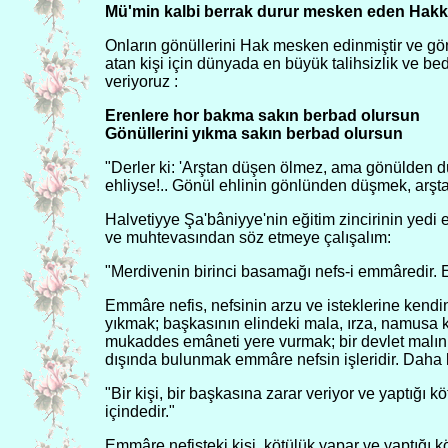
Mü'min kalbi berrak durur mesken eden Hakk
Onların gönüllerini Hak mesken edinmiştir ve gönü
atan kişi için dünyada en büyük talihsizlik ve be
veriyoruz :
Erenlere hor bakma sakın berbad olursun
Gönüllerini yıkma sakın berbad olursun
"Derler ki: 'Arştan düşen ölmez, ama gönülden d
ehliyse!.. Gönül ehlinin gönlünden düşmek, arşt
Halvetiyye Şa'bâniyye'nin eğitim zincirinin yed
ve muhtevasından söz etmeye çalışalım:
"Merdivenin birinci basamağı nefs-i emmâredir.
Emmâre nefis, nefsinin arzu ve isteklerine kendin
yıkmak; başkasının elindeki mala, ırza, namusa 
mukaddes emâneti yere vurmak; bir devlet malını s
dışında bulunmak emmâre nefsin işleridir. Daha kıs
"Bir kişi, bir başkasına zarar veriyor ve yaptığı
içindedir."
Emmâre nefisteki kişi, kötülük yapar ve yaptığı kö