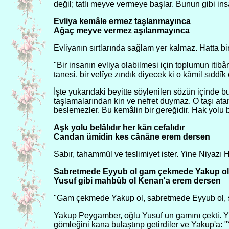
değil; tatlı meyve vermeye başlar. Bunun gibi ins
Evliya kemâle ermez taşlanmayınca
Ağaç meyve vermez aşılanmayınca
Evliyanın sırtlarında sağlam yer kalmaz. Hatta b
"Bir insanın evliya olabilmesi için toplumun itibâr
tanesi, bir velîye zındık diyecek ki o kâmil sıddîk
İşte yukarıdaki beyitte söylenilen sözün içinde bu
taşlamalarından kin ve nefret duymaz. O taşı atan
beslemezler. Bu kemâlin bir gereğidir. Hak yolu böy
Aşk yolu belâlıdır her kârı cefalıdır
Candan ümidin kes cânâne erem dersen
Sabır, tahammül ve teslimiyet ister. Yine Niyazı 
Sabretmede Eyyub ol gam çekmede Yakup ol
Yusuf gibi mahbûb ol Kenan'a erem dersen
"Gam çekmede Yakup ol, sabretmede Eyyub ol, se
Yakup Peygamber, oğlu Yusuf un gamını çekti. Yus
gömleğini kana bulaştınp getirdiler ve Yakup'a: 