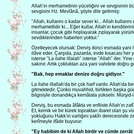
Allah'ın merhametinin yüceliğini ve sevgisinin
sevgisini Hz. Mevlânâ, şöyle dile getirmiş:
"Allah, kullarını o kadar sever ki... Allah kulları
merhametlidir ki... Eğer kullar, Allah'ın kendileri
insanlar, çocuk gibi hoplayarak zıplayarak yürürle
sevdiklerinden haberleri yoktur."
Özetleyecek olursak: Derviş ikinci esmada yani le
ilâve eder. Çarşıda, pazarda, evde kısacası her 
isterse "La ilahe illalah" isterse "Allah" der. Yi
sakınır. Artık çokluktan aza yani vahdete doğru ge
"Bak, hep ırmaklar denize doğru gidiyor."
La ilahe illallah'da bir çok harf vardır. Allah'da 
gitmektedir. Çünkü muvahhid, birlikten başka güç
bilgisiyle donandıkça kemâlata yükselir. Mürşid-i
Derviş, bu esmada âfâkta ve enfiiste Allah'ın zatî
Et, kemik ve bir kürek topraktan ibaret olan şu v
yokluğunu Hakk'ın varlığını yakîn derecesinde ze
kerîmeyle ifâde buyurur:
"Ey habibim de ki Allah birdir ve cümle zerrât o