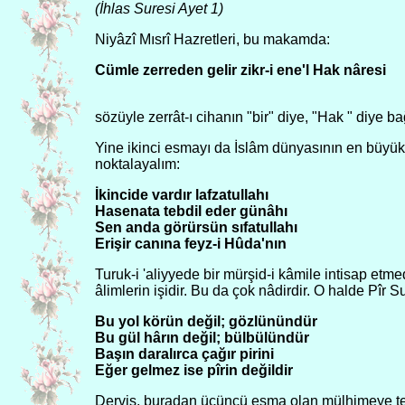
(İhlas Suresi Ayet 1)
Niyâzî Mısrî Hazretleri, bu makamda:
Cümle zerreden gelir zikr-i ene'l Hak nâresi
sözüyle zerrât-ı cihanın "bir" diye, "Hak " diye b
Yine ikinci esmayı da İslâm dünyasının en büyük 
noktalayalım:
İkincide vardır lafzatullahı
Hasenata tebdil eder günâhı
Sen anda görürsün sıfatullahı
Erişir canına feyz-i Hûda'nın
Turuk-i 'aliyyede bir mürşid-i kâmile intisap etm
âlimlerin işidir. Bu da çok nâdirdir. O halde Pîr 
Bu yol körün değil; gözlünündür
Bu gül hârın değil; bülbülündür
Başın daralırca çağır pirini
Eğer gelmez ise pîrin değildir
Derviş, buradan üçüncü esma olan mülhimeye terf