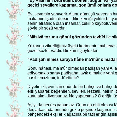
"Ey Allah'ım! Ufûl eden,'sönen, bugün var ya
geçici sevgilere kaptırma, gönlümü onlarla d
Evi seversin yanıverir. Altını, gümüşü seversin h
makamım şudur dersin, dilin kemiği yoktur bir ya
senin etrafında olan insanlar, çekilip kayboluveri
şöyle bir sözü vardır:
"Mâsivâ tozunu gönül gözünden tevhîd ile sil
Yukarıda zikrettiğimiz âyet-i kerimenin muhtevası
güzel sözler vardır. Bir kâmil şöyle der:
"Padişah inmez saraya hâne ma'mûr olmada
Gönülhânesi, ma'mûr olmadan padişah yani Allah 
ediyorsak o saray padişaha layık olmalıdır yani 
nasıl temizlenir, terfi' ettirilir?
Diyelim ki, evinizin önünde bir bahçe ve bahçede b
erik yaparak beğenilen, sevilen, lezzetli, halkın it
kurtulalım diyorsunuz. Ne yaparsınız? O eriğin üst
Aşıyı da herkes yapamaz. Onun da ehli olması lâz
der, arkasında önünde gezip peşinde koşarsınız.
bahçendeki ekşi erik ağacına bir tatlı eriğin aşısı