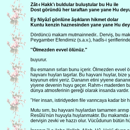
Zât-ı Hakk'ı buldular buluştular bu Hu ile
Dost göründü her taraftan yane yane Hu dey
Ey Niyâzî gönlüne âşıkların hikmet dolar
Kuntu kenzin haznesinden yane yane Hu de
Dördüncü makam mutmainnedir.. Derviş, bu makam
Peygamber Efendimiz (s.a.v.), hadîs-i şeriflerind
''Ölmezden evvel ölünüz."
buyurur.
Bu esmanın sırları bunu içerir. Ölmezden evvel 
hayvanı huylan taşırlar. Bu hayvani huylar, bize 
koyunun etini yeriz. Dananın etini yiyene danan
yiyene devenin huyu geçer. Rahm-ı maderden baş
dünya atmosferinin gereği olarak insanda vardır. B
"Her insan, istiridyeden file varıncaya kadar bir 
Mutu sırrı, bu hayvani huylardan tamamen arınıp d
Resûlü'nün huyuyla huylanmaktır. Bu makamda 
dervişin zevki ve hazzı olur. Vücûdunun bütün hü