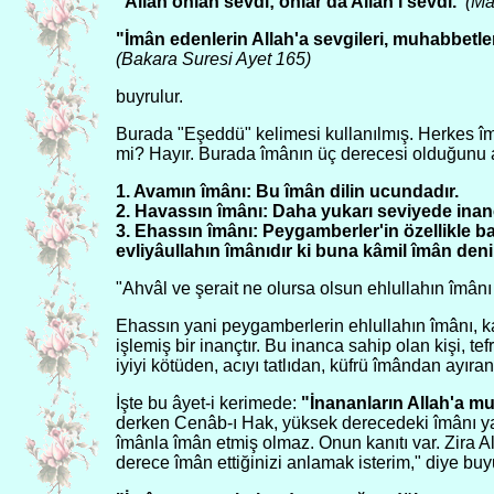
"Allah onlan sevdi; onlar da Allah'ı sevdi."
(Ma
"İmân edenlerin Allah'a sevgileri, muhabbetleri
(Bakara Suresi Ayet 165)
buyrulur.
Burada "Eşeddü" kelimesi kullanılmış. Herkes îm
mi? Hayır. Burada îmânın üç derecesi olduğunu 
1. Avamın îmânı: Bu îmân dilin ucundadır.
2. Havassın îmânı: Daha yukarı seviyede inanç
3. Ehassın îmânı: Peygamberler'in özellikle b
evliyâullahın îmânıdır ki buna kâmil îmân deni
"Ahvâl ve şerait ne olursa olsun ehlullahın îmânı
Ehassın yani peygamberlerin ehlullahın îmânı, ka
işlemiş bir inançtır. Bu inanca sahip olan kişi, te
iyiyi kötüden, acıyı tatlıdan, küfrü îmândan ayıran
İşte bu âyet-i kerimede:
"İnananların Allah'a mu
derken Cenâb-ı Hak, yüksek derecedeki îmânı yani
îmânla îmân etmiş olmaz. Onun kanıtı var. Zira A
derece îmân ettiğinizi anlamak isterim," diye buy