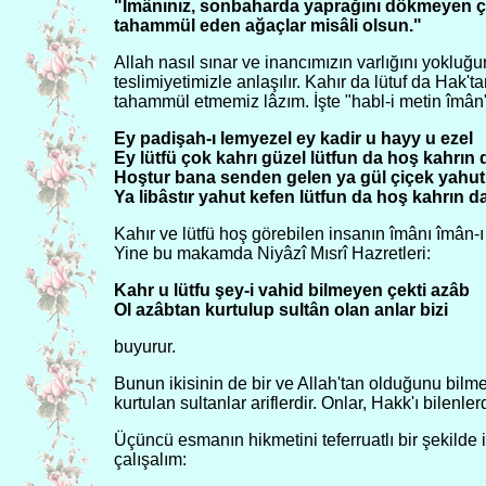
"İmânınız, sonbaharda yaprağını dökmeyen çam
tahammül eden ağaçlar misâli olsun."
Allah nasıl sınar ve inancımızın varlığını yokluğ
teslimiyetimizle anlaşılır. Kahır da lütuf da Hak't
tahammül etmemiz lâzım. İşte "habl-i metin îmâ
Ey padişah-ı lemyezel ey kadir u hayy u ezel
Ey lütfü çok kahrı güzel lütfun da hoş kahrın
Hoştur bana senden gelen ya gül çiçek yahut
Ya libâstır yahut kefen Iütfun da hoş kahrın d
Kahır ve lütfü hoş görebilen insanın îmânı îmân-ı
Yine bu makamda Niyâzî Mısrî Hazretleri:
Kahr u lütfu şey-i vahid bilmeyen çekti azâb
Ol azâbtan kurtulup sultân olan anlar bizi
buyurur.
Bunun ikisinin de bir ve Allah'tan olduğunu bilm
kurtulan sultanlar ariflerdir. Onlar, Hakk'ı bilenlerd
Üçüncü esmanın hikmetini teferruatlı bir şekilde
çalışalım: