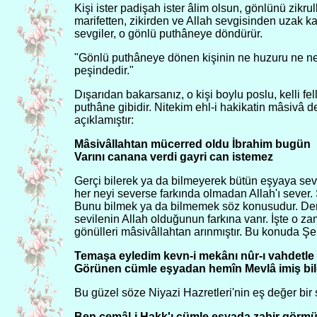
Kişi ister padişah ister âlim olsun, gönlünü zikr
marifetten, zikirden ve Allah sevgisinden uzak ka
sevgiler, o gönlü puthâneye döndürür.
"Gönlü puthâneye dönen kişinin ne huzuru ne neşes
peşindedir."
Dışarıdan bakarsanız, o kişi boylu poslu, kelli fel
puthâne gibidir. Nitekim ehl-i hakikatin mâsivâ d
açıklamıştır:
Mâsivâllahtan mücerred oldu İbrahim bugün
Varını canana verdi gayri can istemez
Gerçi bilerek ya da bilmeyerek bütün eşyaya sev
her neyi severse farkında olmadan Allah'ı sever. S
Bunu bilmek ya da bilmemek söz konusudur. Dervi
sevilenin Allah olduğunun farkına vanr. İşte o z
gönülleri mâsivâllahtan arınmıştır. Bu konuda Şe
Temaşa eyledim kevn-i mekânı nûr-ı vahdetle
Görünen cümle eşyadan hemîn Mevlâ imiş bi
Bu güzel söze Niyazi Hazretleri'nin eş değer b
Ben cemâl-i Hakk'ı cümle eşyada zahir gör