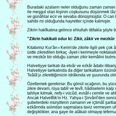
Buradaki azaların neler olduğunu zaman zaman so
ile meşgul olan kişinin coşkusunu düşünmek lâzım
ve günâhlar ecir ve sevaba dönüşmüştür. O can kiş
sahibi mi olduğunda hayretler içinde kalmıştır.
Zikrin hakîkatına gelince ehlullah ittifakla şöyle
"Zikrin hakikati odur ki: Zikir, zâkir ve mezkûr 
Kitabımız Kur'ân-ı Kerim'de zikirle ilgili pek ço
üstte zikredilen birkaç -âyet-i kerimeyle noktalad
ve mezkûr bir olduğu zaman zikir kemâlini bulmu
Halvetiyye tarikatı da etvâr ve ezkâr âdabı itibari
Halvetiyye tarikatında da diğer tarikatların özünd
Teâlâ'yı zikrettiğimizin idrâkında ve şuurunda ol
Özetlemek gerekirse: Bu gönül ocağının, bu yüce 
zikre devam, rüya tabîr ve tevîl, hâdiselerin kalp
tahliye kılmak, nefy-i vücûd, evsâf-ı cemile ve a
Ancak Halvetîlik'in Hz. Yahya-i Şirvânî'den sonra 
şubelerdeki mürşitlerin zamanın ve içtimâî şartlar
ezkârında aslından sapmalara taviz vermeyen ufa
değişiklikler, ana gaye ile alâkalı olmayıp teferrua