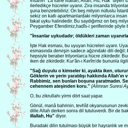
İnsanın "La ilahe illallah, Allah, Hû, Hak" diyen 
ilerledikçe hücreler uyanır. Zira insanda trilyonl
şuna benzetebiliriz: On beş milyon nüfuslu İstanb
sekiz on katlı apartmanlardaki milyonlarca insan 
fakat uyku halindedir. Bu saydığımız on beş milyo
Peygamber Efendimiz,hadîs-i şeriflerinde şöyle 
"İnsanlar uykudadır; öldükleri zaman uyanırla
İşte Hak esması, bu uyuyan hücreleri uyarır. Uy
esmasında dervişin sadece ağzındaki dili değil; bü
hepsiyle beraber trilyonlarca hücre zikirdedir. Bu
iken de zikirdedir. Kur'ân-ı Kerîm'de bununla ilgil
"Sağ duyulu o kimseler ki, ayakta iken, oturur
Göklerin ve yerin yaratılışı hakkında Allah'ın v
Rabbimiz, sen bunları boşuna yaratmadın. Sen
cehennem ateşinden koru."
(Alimran Suresi A
O, bu zikrullahı yirmi dört saat yapar.
Gönül, manâ bahrinin, tevhîd okyanusunun zevkini
dille Allah derken sonra dil tutuluverdi. Bir de b
illallah, Hu"
diyor.
Buradaki dilin tutulması büyük bir hayranlık ve m