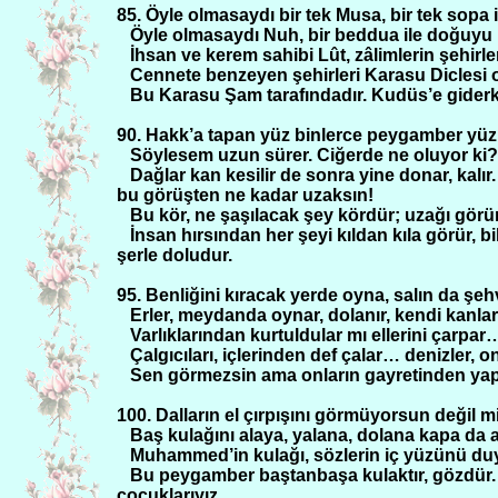
85. Öyle olmasaydı bir tek Musa, bir tek sopa i
Öyle olmasaydı Nuh, bir beddua ile doğuyu b
İhsan ve kerem sahibi Lût, zâlimlerin şehirler
Cennete benzeyen şehirleri Karasu Diclesi o
Bu Karasu Şam tarafındadır. Kudüs’e gider
90. Hakk’a tapan yüz binlerce peygamber yüz
Söylesem uzun sürer. Ciğerde ne oluyor ki? D
Dağlar kan kesilir de sonra yine donar, ka
bu görüşten ne kadar uzaksın!
Bu kör, ne şaşılacak şey kördür; uzağı görü
İnsan hırsından her şeyi kıldan kıla görür, 
şerle doludur.
95. Benliğini kıracak yerde oyna, salın da şe
Erler, meydanda oynar, dolanır, kendi kanları
Varlıklarından kurtuldular mı ellerini çarpar
Çalgıcıları, içlerinden def çalar… denizler,
Sen görmezsin ama onların gayretinden yapra
100. Dalların el çırpışını görmüyorsun değil 
Baş kulağını alaya, yalana, dolana kapa da a
Muhammed’in kulağı, sözlerin iç yüzünü duya
Bu peygamber baştanbaşa kulaktır, gözdür.
çocuklarıyız.