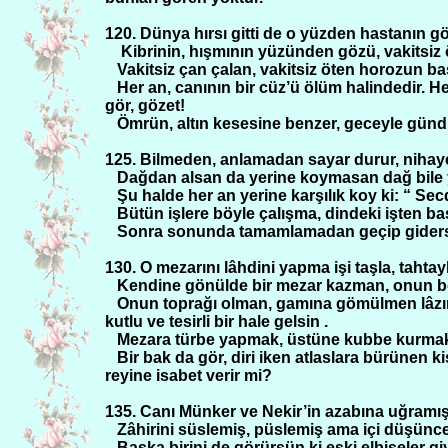
120. Dünya hırsı gitti de o yüzden hastanın 
Kibrinin, hışmının yüzünden gözü, vakitsiz
Vakitsiz çan çalan, vakitsiz öten horozun ba
Her an, canının bir cüz’ü ölüm halindedir.
gör, gözet!
Ömrün, altın kesesine benzer, geceyle günd
125. Bilmeden, anlamadan sayar durur, nihayet
Dağdan alsan da yerine koymasan dağ bile y
Şu halde her an yerine karşılık koy ki: “ Se
Bütün işlere böyle çalışma, dindeki işten ba
Sonra sonunda tamamlamadan geçip gidersin
130. O mezarını lâhdini yapma işi taşla, tahtay
Kendine gönülde bir mezar kazman, onun be
Onun toprağı olman, gamına gömülmen lâzım 
kutlu ve tesirli bir hale gelsin .
Mezara türbe yapmak, üstüne kubbe kurmak,
Bir bak da gör, diri iken atlaslara bürünen kişi
reyine isabet verir mi?
135. Canı Münker ve Nekir’in azabına uğramış
Zâhirini süslemiş, püslemiş ama içi düşünc
Başka birini de görürsün ki eski elbiseler 