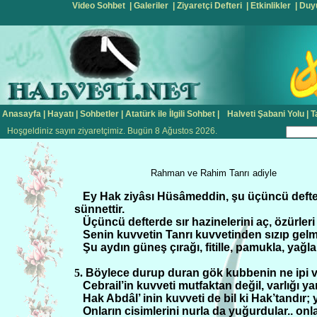
Video Sohbet
|
Galeriler
|
Ziyaretçi Defteri
|
Etkinlikler
|
Duy
Anasayfa
|
Hayatı
|
Sohbetler
|
Atatürk ile İlgili Sohbet
|
Halveti Şabani Yolu
|
T
Hoşgeldiniz sayın ziyaretçimiz. Bugün 8 Ağustos 2026.
Rahman ve Rahim Tanrı adiyle
Ey Hak ziyâsı Hüsâmeddin, şu üçüncü defter
sünnettir.
Üçüncü defterde sır hazinelerini aç, özürleri 
Senin kuvvetin Tanrı kuvvetinden sızıp gel
Şu aydın güneş çırağı, fitille, pamukla, yağl
5.
Böylece durup duran gök kubbenin ne ipi va
Cebrail’in kuvveti mutfaktan değil, varlığı y
Hak Abdâl’ inin kuvveti de bil ki Hak’tandır;
Onların cisimlerini nurla da yuğurdular.. onl