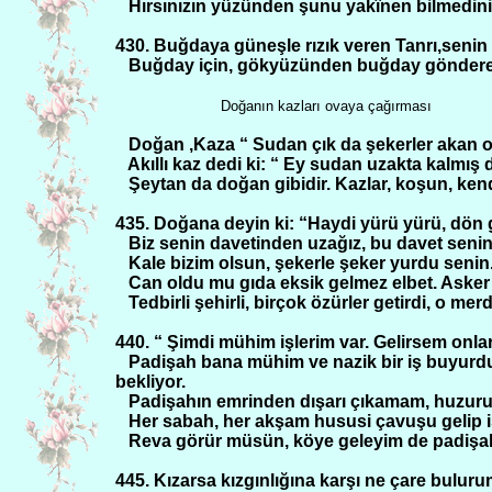
Hırsınızın yüzünden şunu yakînen bilmediniz m
430. Buğdaya güneşle rızık veren Tanrı,senin
Buğday için, gökyüzünden buğday gönderen
Doğanın kazları ovaya çağırması
Doğan ,Kaza “ Sudan çık da şekerler akan ov
Akıllı kaz dedi ki: “ Ey sudan uzakta kalmış
Şeytan da doğan gibidir. Kazlar, koşun, kend
435. Doğana deyin ki: “Haydi yürü yürü, dön g
Biz senin davetinden uzağız, bu davet senin o
Kale bizim olsun, şekerle şeker yurdu senin
Can oldu mu gıda eksik gelmez elbet. Asker 
Tedbirli şehirli, birçok özürler getirdi, o merd
440. “ Şimdi mühim işlerim var. Gelirsem onla
Padişah bana mühim ve nazik bir iş buyurdu
bekliyor.
Padişahın emrinden dışarı çıkamam, huzur
Her sabah, her akşam hususi çavuşu gelip iş
Reva görür müsün, köye geleyim de padişah,
445. Kızarsa kızgınlığına karşı ne çare bulur