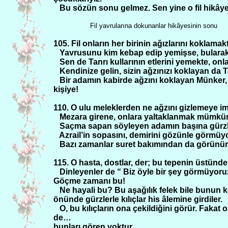
Bu sözün sonu gelmez. Sen yine o fil hikâye
Fil yavrularına dokunanlar hikâyesinin sonu
105. Fil onların her birinin ağızlarını koklam
Yavrusunu kim kebap edip yemişse, bularak
Sen de Tanrı kullarının etlerini yemekte, o
Kendinize gelin, sizin ağzınızı koklayan da 
Bir adamın kabirde ağzını koklayan Münker,
kişiye!
110. O ulu meleklerden ne ağzını gizlemeye imk
Mezara girene, onlara yaltaklanmak mümkün de
Saçma sapan söyleyen adamın başına gürzleri
Azrail’in sopasını, demirini gözünle görmü
Bazı zamanlar suret bakımından da görünür d
115. O hasta, dostlar, der; bu tepenin üstünde 
Dinleyenler de “ Biz öyle bir şey görmüyoruz
Göçme zamanı bu!
Ne hayali bu? Bu aşağılık felek bile bunun 
önünde gürzlerle kılıçlar his âlemine girdiler.
O, bu kılıçların ona çekildiğini görür. Fak
de…
bunları gören yoktur.