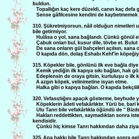
buldun.
Topallığın kaç kere düzeldi, canın kaç defa
Sense gâfilcesine kendini de kaybetmemek i
310. Şükretmiyorsun, nâil olduğun nimetleri 
bile getirmiyor.
Hulâsa o yol, sana bağlandı. Çünkü gönül ehl
Çabuk onları bul, kusur dile, tövbe et. Bulut g
De sana onların gül bahçeleri açılsın, sana 
O kapıda dön, dolaş Eshabı Kehf’in köpeğiy
315. Köpekler bile, gönlünü ilk eve bağla diye
Kemik yediğin ilk kapıya sıkı bağlan, hak gö
Edeplensin de oraya gitsin, kurtuluşu o ilk k
A azgın köpek, velinimetine isyan etme.
Halka gibi o kapıya bağlan. O kapıda bekçilik
320. Vefasızlığını apaçık gösterme, beyhude ye
Köpeklerin âdeti vefakârlıktır. Yürü be, bari
Ulu Tanrı bile vefakârlıkla öğündü de “ Bizd
Hakları reddettikten, saymadıktan sonra isteği
kendisidir.
Çünkü hiç kimse Tanrı hakkından daha ziyade
325. Ana hakkı bile Tanrı hakkından sonra gel