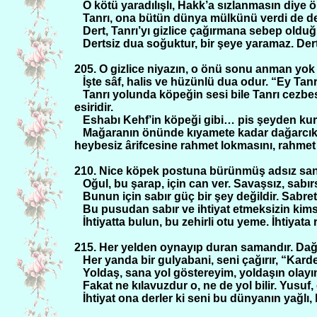
O kötü yaradılışlı, Hakk’a sızlanmasın diye 
Tanrı, ona bütün dünya mülkünü verdi de de
Dert, Tanrı’yı gizlice çağırmana sebep old
Dertsiz dua soğuktur, bir şeye yaramaz. Dert
205. O gizlice niyazın, o önü sonu anman yo
İşte sâf, halis ve hüzünlü dua odur. “Ey Ta
Tanrı yolunda köpeğin sesi bile Tanrı cezbes
esiridir.
Eshabı Kehf’in köpeği gibi… pis şeyden kur
Mağaranın önünde kıyamete kadar dağarcık
heybesiz ârifcesine rahmet lokmasını, rahme
210. Nice köpek postuna bürünmüş adsız sansı
Oğul, bu şarap, için can ver. Savaşsız, sabı
Bunun için sabır güç bir şey değildir. Sabret, 
Bu pusudan sabır ve ihtiyat etmeksizin kimse 
İhtiyatta bulun, bu zehirli otu yeme. İhtiya
215. Her yelden oynayıp duran samandır. Dağ,
Her yanda bir gulyabani, seni çağırır, “Kardeş
Yoldaş, sana yol göstereyim, yoldaşın olay
Fakat ne kılavuzdur o, ne de yol bilir. Yusuf
İhtiyat ona derler ki seni bu dünyanın yağlı, b