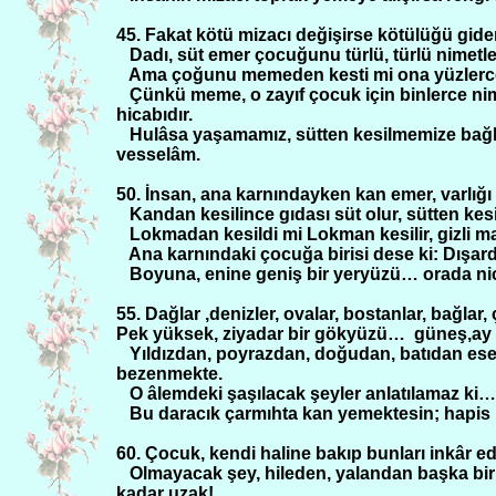
45. Fakat kötü mizacı değişirse kötülüğü gider,
Dadı, süt emer çocuğunu türlü, türlü nimetle
Ama çoğunu memeden kesti mi ona yüzlerce 
Çünkü meme, o zayıf çocuk için binlerce nim
hicabıdır.
Hulâsa yaşamamız, sütten kesilmemize bağlı
vesselâm.
50. İnsan, ana karnındayken kan emer, varlığı
Kandan kesilince gıdası süt olur, sütten ke
Lokmadan kesildi mi Lokman kesilir, gizli mat
Ana karnındaki çocuğa birisi dese ki: Dışa
Boyuna, enine geniş bir yeryüzü… orada nice
55. Dağlar ,denizler, ovalar, bostanlar, bağlar,
Pek yüksek, ziyadar bir gökyüzü…
güneş,ay ı
Yıldızdan, poyrazdan, doğudan, batıdan ese
bezenmekte.
O âlemdeki şaşılacak şeyler anlatılamaz ki
Bu daracık çarmıhta kan yemektesin; hapis içi
60. Çocuk, kendi haline bakıp bunları inkâr eder
Olmayacak şey, hileden, yalandan başka bir
kadar uzak!