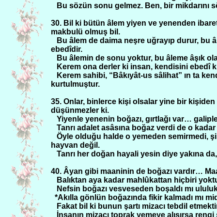
Bu sözün sonu gelmez. Ben, bir mikdarını sö
30. Bil ki bütün âlem yiyen ve yenenden ibaret
makbulü olmuş bil.
Bu âlem de daima neşre uğrayıp durur, bu â
ebedîdir.
Bu âlemin de sonu yoktur, bu âleme âşık olan
Kerem ona derler ki insan, kendisini ebedî k
Kerem sahibi, “Bâkıyât-us sâlihat” ın ta ken
kurtulmuştur.
35. Onlar, binlerce kişi olsalar yine bir kişiden
düşünmezler ki.
Yiyenle yenenin boğazı, gırtlağı var… galipl
Tanrı adalet asâsına boğaz verdi de o kadar s
Öyle olduğu halde o yemeden semirmedi, şiş
hayvan değil.
Tanrı her doğan hayali yesin diye yakına da,
40. Âyan gibi maaninin de boğazı vardır… Maan
Balıktan aya kadar mahlûkattan hiçbiri yoktu
Nefsin boğazı vesveseden boşaldı mı ululuk
*Akılla gönlün boğazında fikir kalmadı mı m
Fakat bil ki bunun şartı mizacı tebdil etmek
İnsanın mizacı toprak yemeye alışırsa rengi sa