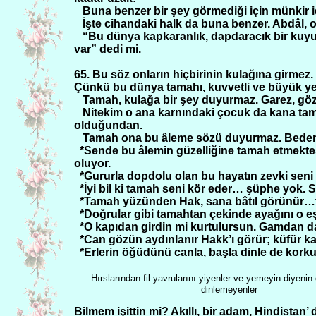
Buna benzer bir şey görmediği için münkir 
İşte cihandaki halk da buna benzer. Abdâl, 
“Bu dünya kapkaranlık, dapdaracık bir kuy
var” dedi mi.
65. Bu söz onların hiçbirinin kulağına girmez.
Çünkü bu dünya tamahı, kuvvetli ve büyük ye
Tamah, kulağa bir şey duyurmaz. Garez, gö
Nitekim o ana karnındaki çocuk da kana tama
olduğundan.
Tamah ona bu âleme sözü duyurmaz. Bedende
*Sende bu âlemin güzelliğine tamah etmektes
oluyor.
*Gururla dopdolu olan bu hayatın zevki seni
*İyi bil ki tamah seni kör eder… şüphe yok. S
*Tamah yüzünden Hak, sana bâtıl görünür…t
*Doğrular gibi tamahtan çekinde ayağını o e
*O kapıdan girdin mi kurtulursun. Gamdan d
*Can gözün aydınlanır Hakk’ı görür; küfür kar
*Erlerin öğüdünü canla, başla dinle de kork
Hırslarından fil yavrularını yiyenler ve yemeyin diyeni
dinlemeyenler
Bilmem işittin mi? Akıllı, bir adam, Hindistan’ 