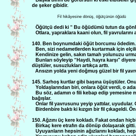
de şeker gibidir.
Fil hikâyesine dönüş, öğütçünün öğüdü
Öğütçü dedi ki “ Bu öğüdümü tutun da gönl
Otlara, yapraklara kaani olun, fil yavruların
140. Ben boynumdaki öğüt borcumu ödedim. Ö
Ben, sizi nedametlerden kurtarmak için elçil
Kendinize gelin, sakın tamah yolunuzu urmas
Bunları söyleyip “Haydi, hayra karşı” diyerek 
düştüler, susuzlukları artıkça arttı.
Ansızın yolda yeni doğmuş güzel bir fil yavr
145. Sarhoş kurtlar gibi başına üşüştüler. Onu 
Yoldaşlarından biri, onlara öğüt verdi, o ad
Bu söz, adamın o fili kebap edip yemesine m
bağışlar.
Onlar fil yavrusunu yeyip yattılar, uyudular
Birdenbire baktı ki kızgın bir fil çıkageldi. Ö
150. Ağzını üç kere kokladı. Fakat ondan hiçb
Birkaç kere etrafın da dönüp dolaşarak gitti.
Uyuyanların hepsinin ağızlarını kokladı, he