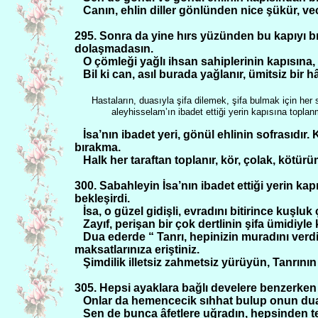
Canın, ehlin diller gönlünden nice şükür, ve
295. Sonra da yine hırs yüzünden bu kapıyı b
dolaşmadasın.
O çömleği yağlı ihsan sahiplerinin kapısına, 
Bil ki can, asıl burada yağlanır, ümitsiz bir 
Hastaların, duasıyla şifa dilemek, şifa bulmak için her
aleyhisselam’ın ibadet ettiği yerin kapısına toplan
İsa’nın ibadet yeri, gönül ehlinin sofrasıdır
bırakma.
Halk her taraftan toplanır, kör, çolak, kötür
300. Sabahleyin İsa’nın ibadet ettiği yerin kap
bekleşirdi.
İsa, o güzel gidişli, evradını bitirince kuşluk 
Zayıf, perişan bir çok dertlinin şifa ümidiyle
Dua ederde “ Tanrı, hepinizin muradını verdi
maksatlarınıza eriştiniz.
Şimdilik illetsiz zahmetsiz yürüyün, Tanrın
305. Hepsi ayaklara bağlı develere benzerken
Onlar da hemencecik sıhhat bulup onun duas
Sen de bunca âfetlere uğradın, hepsinden 