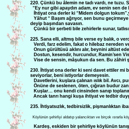
220. Çünkü bu âlemin ne tadı vardı, ne tuzu. S
“Ey nur gibi apaydın adam, ev senin sen de 
İhtiyat ona derler ki “Midem dolgun tokum”
Yâhut “ Başım ağrıyor, sen bunu geçirmeye 
deyip başından savasın.
Çünkü bir şerbeti bile zehirlerle sunar, tatlı
225. Sana elli, altmış bile verse ey balık, o verd
Verdi, farz edelim, fakat o hilebaz nereden
Onun gürültüsü aklını alır, beynini altüst ede
Dostun, kesendir, hurcundur, Ramin’sen Vi
Vise de sensin, mâşukun da sen. Bu zâhiri şe
230. İhtiyat ona derler ki seni davet ettiler
seviyorlar, beni istiyorlar demeyesin.
Davetlerini, kuşlara çalınan ıslık bil. Avcı, p
Önüne de seslenen, öten, çığıran budur zan
Kuşlar… onu kendi cinsinden sanıp toplanırla
Ancak tanrı hangi kuşa ihtiyat ve tedbir du
235. İhtiyatsızlık, tedbirsizlik, pişmanlıktan ib
Köylünün şehirliyi aldatıp yalancıktan ve birçok ısrarla k
Kardeş, eskiden bir şehirliye köylünün tanışı