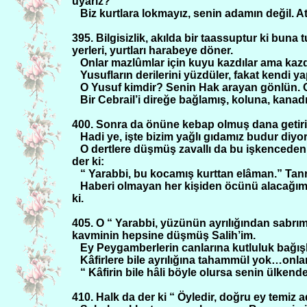
uyarız?
Biz kurtlara lokmayız, senin adamın değil. A
395. Bilgisizlik, akılda bir taassuptur ki buna 
yerleri, yurtları harabeye döner.
Onlar mazlûmlar için kuyu kazdılar ama kazdı
Yusufların derilerini yüzdüler, fakat kendi yap
O Yusuf kimdir? Senin Hak arayan gönlün. O 
Bir Cebrail’i direğe bağlamış, koluna, kanad
400. Sonra da önüne kebap olmuş dana getir
Hadi ye, işte bizim yağlı gıdamız budur diy
O dertlere düşmüş zavallı da bu işkenceden
der ki:
“ Yarabbi, bu kocamış kurttan elâman.” Tan
Haberi olmayan her kişiden öcünü alacağım”
ki.
405. O “ Yarabbi, yüzünün ayrılığından sabrı
kavminin hepsine düşmüş Salih’im.
Ey Peygamberlerin canlarına kutluluk bağışl
Kâfirlere bile ayrılığına tahammül yok…onları
“ Kâfirin bile hâli böyle olursa senin ülkende
410. Halk da der ki “ Öyledir, doğru ey temiz a