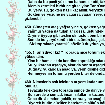
Daha da bu çeşit yüzlerce bahaneler etti, faka
Âlemin zerreleri birbirine girse yine Tanrı’nı
Bu yeryüzü, gökten nasıl kaçabilir, yeryüzü 
Gökten yeryüzüne ne yağarsa yağar. Yeryüzü,
gizlenebilir.
450. Güneşten ateş yağsa yine o, gökten yağa
Yağmur yağsa da tufanlar coşsa, üstündeki ş
O, yine Eyyup gibi teslim olmuştur, ben bir 
Sen de bu yeryüzünün bir cüzünün,baş çek
“ Sizi topraktan yarattık” sözünü duydun ya,
455. ( Tanrı diyor ki:) “ Toprağa nice tohum e
yükselttim.
Yine bir hamle et de kendine topraklığı sıfat
Su, yukardan aşağıya, akar da sonra aşağıd
Buğday, yukarıdan aşağıya, yerin dibine gid
Her meyvenin tohumu yerden biter de ondan
460. Nimetlerin aslı felekten ta yere kadar umu
oldular.
Tevazula felekten toprağa inince de diri ve y
Bu suretle o cemad, insan sıfatlarını kazand
Önce diri âlemden geldik, sonra yine aşağılık
Diyerek bütün cüzüler, hareket ve sükûn hâll