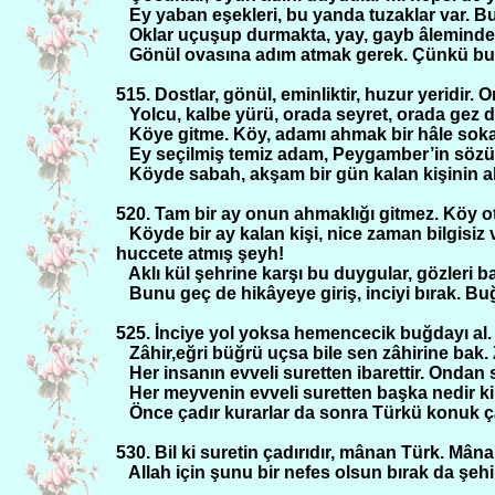
Ey yaban eşekleri, bu yanda tuzaklar var. Bu
Oklar uçuşup durmakta, yay, gayb âleminde gi
Gönül ovasına adım atmak gerek. Çünkü bu o
515. Dostlar, gönül, eminliktir, huzur yeridir. 
Yolcu, kalbe yürü, orada seyret, orada gez d
Köye gitme. Köy, adamı ahmak bir hâle sokar…
Ey seçilmiş temiz adam, Peygamber’in sözünü
Köyde sabah, akşam bir gün kalan kişinin akl
520. Tam bir ay onun ahmaklığı gitmez. Köy ot
Köyde bir ay kalan kişi, nice zaman bilgisiz 
huccete atmış şeyh!
Aklı kül şehrine karşı bu duygular, gözleri 
Bunu geç de hikâyeye giriş, inciyi bırak. Buğ
525. İnciye yol yoksa hemencecik buğdayı al. O
Zâhir,eğri büğrü uçsa bile sen zâhirine bak. 
Her insanın evveli suretten ibarettir. Ondan s
Her meyvenin evveli suretten başka nedir ki
Önce çadır kurarlar da sonra Türkü konuk çağ
530. Bil ki suretin çadırıdır, mânan Türk. Mâna
Allah için şunu bir nefes olsun bırak da şehir