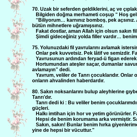
70. Uzak bir seferden geldiklerini, aç ve çıpla
Bilgiden doğma merhameti coşup “ Hoş geldin
“Biliyorum… karnınız bomboş, pek açsınız.
bütün mihnetlere uğramışsınız.
Fakat dostlar, aman Allah için olsun sakın f
Şimdi gideceğiniz yolda filler vardır… ben
75. Yolunuzdaki fil yavrularını avlamak isters
Onlar pek kuvvetsiz. Pek lâtif ve semizdir. F
Yavrusunun ardından feryad-ü figan ederek y
Hortumundan ateşler saçar, dumanlar savuru
avlamayın” dedi.
Yavrum, veliler de Tanrı çocuklarıdır. Onlar 
onların ahvalinden haberdardır.
80. Sakın noksanlarını bulup aleyhlerine gıyb
Tanrı’dır.
Tanrı dedi ki : Bu veliler benim çocuklarımdır.
güçleri.
Halkı imtihan için hor ve yetim görünürler. F
Hepsi de benim korumama arka vermiştir. Sa
Sakın, sakın! Bunlar benim hırka giyenlerimdi
yine de hepsi bir vücuttur.”