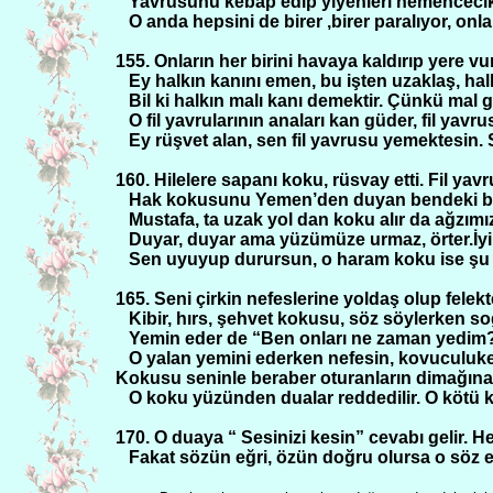
Yavrusunu kebap edip yiyenleri hemencecik
O anda hepsini de birer ,birer paralıyor, on
155. Onların her birini havaya kaldırıp yere v
Ey halkın kanını emen, bu işten uzaklaş, ha
Bil ki halkın malı kanı demektir. Çünkü mal g
O fil yavrularının anaları kan güder, fil yavru
Ey rüşvet alan, sen fil yavrusu yemektesin.
160. Hilelere sapanı koku, rüsvay etti. Fil ya
Hak kokusunu Yemen’den duyan bendeki bâ
Mustafa, ta uzak yol dan koku alır da ağzım
Duyar, duyar ama yüzümüze urmaz, örter.İyi 
Sen uyuyup durursun, o haram koku ise şu 
165. Seni çirkin nefeslerine yoldaş olup felekt
Kibir, hırs, şehvet kokusu, söz söylerken so
Yemin eder de “Ben onları ne zaman yedim
O yalan yemini ederken nefesin, kovuculuke
Kokusu seninle beraber oturanların dimağına
O koku yüzünden dualar reddedilir. O kötü ka
170. O duaya “ Sesinizi kesin” cevabı gelir. 
Fakat sözün eğri, özün doğru olursa o söz e