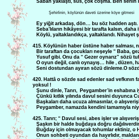
Sabah yaklaştı, sus, çok coşma. Ben senin i
Şehirlinin, köylünün daveti üzerine köye gitmesi
Ey yiğit arkadaş, dön… bu söz hadden aştı. K
Seba’lıların hikâyesi bir tarafta kalsın, daha 
Köylü, yaltaklandıkça, yaltaklandı. Nihayet şeh
415. Köylünün haber üstüne haber salması, ni
Bir taraftan da çocukları neşeyle “ Baba, ge
Yusuf gibi. Onu da “ Gezer oynarız” sözü tuh
O oyun değil, canlı oynayış… hile , düzen, ha
Seni dostundan ayıran sözü dinleme.O sözde
420. Hattâ o sözde sad edenler sad vefkının fay
yoksul !
Şunu dinle, Tanrı,
Peygamber’in eshabına iyi
Çünkü kıtlık yılında davul sesini duyunca 
Başkaları daha ucuza almasınlar, o alışverişl
Peygamber, namazda kendini tamamıyla niyaz
425. Tanrı; “ Davul sesi, abes işler ve alışveri
Şaşkın bir halde buğdaya doğru dağılıverdini
Buğday için olmayacak tohumlar ektiniz, o H
Onun sohbeti oyundan da hayırlıdır, maldan 