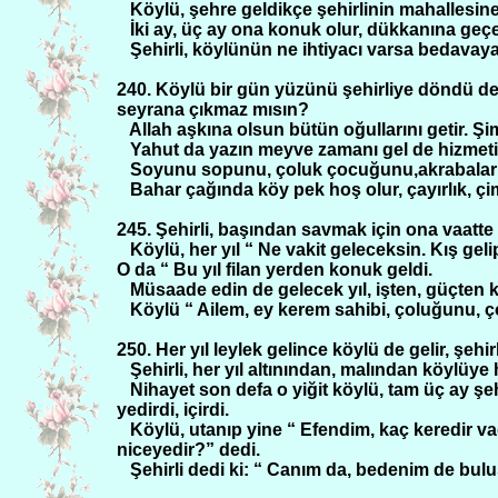
Köylü, şehre geldikçe şehirlinin mahallesine
İki ay, üç ay ona konuk olur, dükkanına geçe
Şehirli, köylünün ne ihtiyacı varsa bedavaya 
240. Köylü bir gün yüzünü şehirliye döndü de 
seyrana çıkmaz mısın?
Allah aşkına olsun bütün oğullarını getir. Şi
Yahut da yazın meyve zamanı gel de hizmet
Soyunu sopunu, çoluk çocuğunu,akrabalarını
Bahar çağında köy pek hoş olur, çayırlık, çim
245. Şehirli, başından savmak için ona vaatte
Köylü, her yıl “ Ne vakit geleceksin. Kış gelip
O da “ Bu yıl filan yerden konuk geldi.
Müsaade edin de gelecek yıl, işten, güçten k
Köylü “ Ailem, ey kerem sahibi, çoluğunu, ç
250. Her yıl leylek gelince köylü de gelir, şehi
Şehirli, her yıl altınından, malından köylüy
Nihayet son defa o yiğit köylü, tam üç ay şe
yedirdi, içirdi.
Köylü, utanıp yine “ Efendim, kaç keredir vad
niceyedir?” dedi.
Şehirli dedi ki: “ Canım da, bedenim de bul