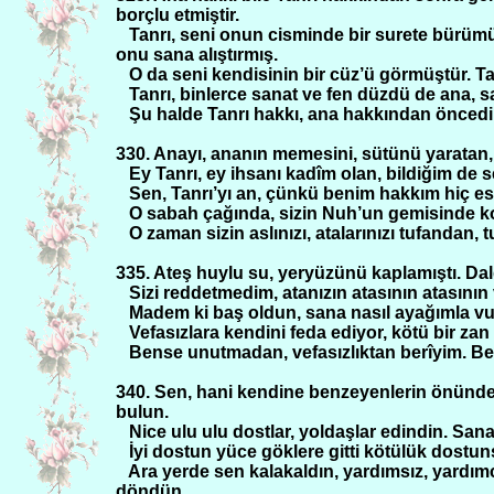
borçlu etmiştir.
Tanrı, seni onun cisminde bir surete bürümü
onu sana alıştırmış.
O da seni kendisinin bir cüz’ü görmüştür. Tanr
Tanrı, binlerce sanat ve fen düzdü de ana, s
Şu halde Tanrı hakkı, ana hakkından öncedir,
330. Anayı, ananın memesini, sütünü yaratan,
Ey Tanrı, ey ihsanı kadîm olan, bildiğim de s
Sen, Tanrı’yı an, çünkü benim hakkım hiç e
O sabah çağında, sizin Nuh’un gemisinde k
O zaman sizin aslınızı, atalarınızı tufanda
335. Ateş huylu su, yeryüzünü kaplamıştı. Dal
Sizi reddetmedim, atanızın atasının atasının
Madem ki baş oldun, sana nasıl ayağımla vu
Vefasızlara kendini feda ediyor, kötü bir za
Bense unutmadan, vefasızlıktan berîyim. Ben
340. Sen, hani kendine benzeyenlerin önünde 
bulun.
Nice ulu ulu dostlar, yoldaşlar edindin. Sana
İyi dostun yüce göklere gitti kötülük dostuns
Ara yerde sen kalakaldın, yardımsız, yard
döndün.