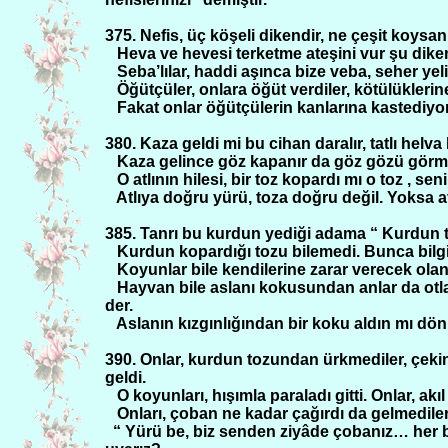
375. Nefis, üç köşeli dikendir, ne çeşit koys
Heva ve hevesi terketme ateşini vur şu dikene…
Seba’lılar, haddi aşınca bize veba, seher ye
Öğütçüler, onlara öğüt verdiler, kötülüklerine
Fakat onlar öğütçülerin kanlarına kastediyorl
380. Kaza geldi mi bu cihan daralır, tatlı helva 
Kaza gelince göz kapanır da göz gözü görme
O atlının hilesi, bir toz kopardı mı o toz , se
Atlıya doğru yürü, toza doğru değil. Yoksa atlı
385. Tanrı bu kurdun yediği adama “ Kurdun
Kurdun kopardığı tozu bilemedi. Bunca bilg
Koyunlar bile kendilerine zarar verecek ola
Hayvan bile aslanı kokusundan anlar da otla
der.
Aslanın kızgınlığından bir koku aldın mı dön
390. Onlar, kurdun tozundan ürkmediler, çeki
geldi.
O koyunları, hışımla paraladı gitti. Onlar, 
Onları, çoban ne kadar çağırdı da gelmedile
“ Yürü be, biz senden ziyâde çobanız… her b