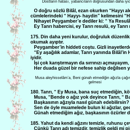
Dostların hatası, yabancıların doğrusundan daha iyid
O doğru sözlü Bilâl, ezan okurken “Hayyı al
cümlelerindeki “ Hayyı- haydin” kelimesini “
Nihayet Peygamber’e dediler ki: “ Ya Resulâl
Ey Tanrı habercisi, ey Tanrı resulü, ey Tanrı
175. Din daha yeni kurulur, doğruluk düzenlik
okumak ayıptır.
Peygamber’in hiddeti coştu. Gizli inayetlerden
“Ey aşağılık adamlar, Tanrı yanında Bilâl’i
iyidir.
İşi çok karıştırmayın da sırrınızı açmayay
Her duada güzel bir nefese sahip değilsen 
Musa aleyhisselâm’a, Beni günah etmediğin ağızla çağır
gelmesi
180. Tanrı, “ Ey Musa, bana suç etmediğin, köt
Musa, “Bende o ağız yok deyince Tanrı, “ Ba
Başkasının ağzıyla nasıl günah edebilirsin?
Sen de öyle muamelede bulun ki ağızlar, ge
Günah etmediğim ağız, başkasının özürler di
185. Yahut da kendi ağzını temizle, ruhunu çevi
Çünkü Tanrı adı temizdir, temizlik geldi mi pisl