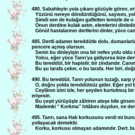
480. Sabahleyin yola çıkanı gözüyle gören, e
Yüzünü nereye döndürdüğünü, sayısını, yolun
Şimdi sen de kulağını gafletten temizle de o d
Onun derdine kulak astın, elemlerini dinledin m
Gönül hastalarının dertlerini dinler, yüce can
485. Dertli adamın tereddütle dolu, dumanlarla 
pencere açmış olursun.
Senin bu dinleyişin ona bir nefes yolu oldu
Yolcu, eğer yüce Tanrı’ya gidiyorsa bize der
Bu tereddüt, bir hapistir, bir zindandır. Can
Bu şu tarafa çeker, o bu tarafa. Her biri, doğ
490. Bu tereddüt, Tanrı yolunun tuzağı, sarp y
O, doğru yolda tereddütsüz gider. Eğer yol
Ceylânın izini izle, her şeyden kurtulmuş bir
erişesin.
Bu çeşit yürüyüşle zâhiren ateşe bile girsen
Mademki “ Korkma” hitâbını duydun, ne den
495. Tanrı, sana Hak korkusunu verdi mi bun
yollayacak demektir.
Korku, korkusu olmayan adamındır. Dert, 