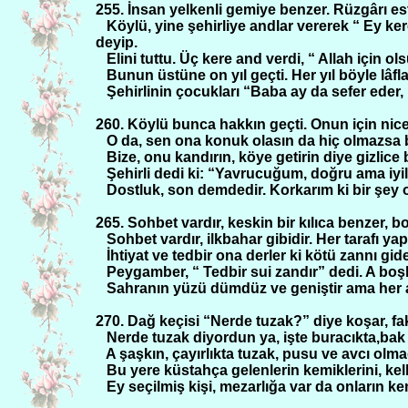
255. İnsan yelkenli gemiye benzer. Rüzgârı e
Köylü, yine şehirliye andlar vererek “ Ey k
deyip.
Elini tuttu. Üç kere and verdi, “ Allah için ol
Bunun üstüne on yıl geçti. Her yıl böyle lâflar
Şehirlinin çocukları “Baba ay da sefer eder,
260. Köylü bunca hakkın geçti. Onun için nice
O da, sen ona konuk olasın da hiç olmazsa b
Bize, onu kandırın, köye getirin diye gizlice
Şehirli dedi ki: “Yavrucuğum, doğru ama iyili
Dostluk, son demdedir. Korkarım ki bir şey
265. Sohbet vardır, keskin bir kılıca benzer, bos
Sohbet vardır, ilkbahar gibidir. Her tarafı yap
İhtiyat ve tedbir ona derler ki kötü zannı gi
Peygamber, “ Tedbir sui zandır” dedi. A boşb
Sahranın yüzü dümdüz ve geniştir ama her a
270. Dağ keçisi “Nerde tuzak?” diye koşar, f
Nerde tuzak diyordun ya, işte buracıkta,ba
A şaşkın, çayırlıkta tuzak, pusu ve avcı ol
Bu yere küstahça gelenlerin kemiklerini, kell
Ey seçilmiş kişi, mezarlığa var da onların k