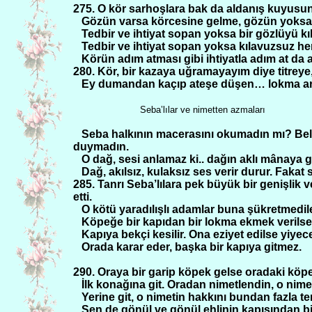
275. O kör sarhoşlara bak da aldanış kuyusuna
Gözün varsa körcesine gelme, gözün yoksa e
Tedbir ve ihtiyat sopan yoksa bir gözlüyü kı
Tedbir ve ihtiyat sopan yoksa kılavuzsuz h
Körün adım atması gibi ihtiyatla adım at da
280. Kör, bir kazaya uğramayayım diye titreye, t
Ey dumandan kaçıp ateşe düşen… lokma ara
Seba’lılar ve nimetten azmaları
Seba halkının macerasını okumadın mı? Bel
duymadın.
O dağ, sesi anlamaz ki.. dağın aklı mânaya 
Dağ, akılsız, kulaksız ses verir durur. Faka
285. Tanrı Seba’lılara pek büyük bir genişlik 
etti.
O kötü yaradılışlı adamlar buna şükretmedil
Köpeğe bir kapıdan bir lokma ekmek verilse 
Kapıya bekçi kesilir. Ona eziyet edilse yiyece
Orada karar eder, başka bir kapıya gitmez.
290. Oraya bir garip köpek gelse oradaki köp
İlk konağına git. Oradan nimetlendin, o nime
Yerine git, o nimetin hakkını bundan fazla ter
Sen de gönül ve gönül ehlinin kapısından bir 