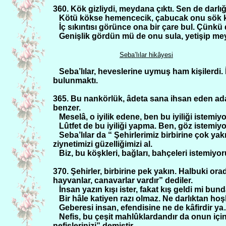
360. Kök gizliydi, meydana çıktı. Sen de darlığın
Kötü kökse hemencecik, çabucak onu sök ki 
İç sıkıntısı görünce ona bir çare bul. Çünkü
Genişlik gördün mü de onu sula, yetişip mey
Seba’lılar hikâyesi
Seba’lılar, heveslerine uymuş ham kişilerdi. 
bulunmaktı.
365. Bu nankörlük, âdeta sana ihsan eden a
benzer.
Meselâ, o iyilik edene, ben bu iyiliği istem
Lûtfet de bu iyiliği yapma. Ben, göz istemiyo
Seba’lılar da “ Şehirlerimiz birbirine çok yakı
ziynetimizi güzelliğimizi al.
Biz, bu köşkleri, bağları, bahçeleri istemiyo
370. Şehirler, birbirine pek yakın. Halbuki orad
hayvanlar, canavarlar vardır” dediler.
İnsan yazın kışı ister, fakat kış geldi mi bu
Bir hâle katiyen razı olmaz. Ne darlıktan hoş
Geberesi insan, efendisine ne de kâfirdir ya
Nefis, bu çeşit mahlûklardandır da onun için
nefislerinizi” demiştir.