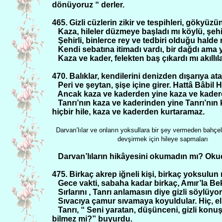
dönüyoruz “ derler.
465. Gizli cüzlerin zikir ve tespihleri, gökyüzün
Kaza, hileler düzmeye başladı mı köylü, şehir
Şehirli, binlerce rey ve tedbiri olduğu halde
Kendi sebatına itimadı vardı, bir dağdı ama 
Kaza ve kader, felekten baş çıkardı mı akıllı
470. Balıklar, kendilerini denizden dışarıya a
Peri ve şeytan, şişe içine girer. Hattâ Bâbil 
Ancak kaza ve kaderden yine kaza ve kadere 
Tanrı’nın kaza ve kaderinden yine Tanrı’nın
hiçbir hile, kaza ve kaderden kurtaramaz.
Darvan’lılar ve onların yoksullara bir şey vermeden bahç
devşirmek için hileye sapmaları
Darvan’lıların hikâyesini okumadın mı? Oku
475. Birkaç akrep iğneli kişi, birkaç yoksulun r
Gece vakti, sabaha kadar birkaç, Amır’la Bek
Sırlarını , Tanrı anlamasın diye gizli söylüyor
Sıvacıya çamur sıvamaya koyuldular. Hiç, el, 
Tanrı, “ Seni yaratan, düşünceni, gizli konu
bilmez mi?” buyurdu.