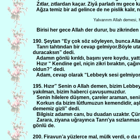
Zıtlar, zıtlardan kaçar. Ziyâ parladı mı gece 
Ağza temiz bir ad gelince de ne pislik kalır, 
Yalvarırım Allah demesi,
Birisi her gece Allah der durur, bu zikrinden ağ
190. Şeytan “Ey çok söz söyleyen, bunca Al
Tanrı tahtından bir cevap gelmiyor.Böyle u
duracaksın” dedi.
Adamın gönlü kırıldı, başını yere koydu, yatt
Hızır “ Kendine gel, niçin zikri bıraktın, ça
oldun?” dedi.
Adam, cevap olarak “Lebbeyk sesi gelmiyo
195. Hızır” Senin o Allah demen, bizim Lebb
yakılman, bizim haberci çavuşumuzdur.
Senin hilelere düşmen, çareler araman, se
Korkun da bizim lûtfumuzun kemendidir, aş
dememiz gizli” dedi.
Bilgisiz adamın canı, bu duadan uzaktır. Çü
Zarara, ziyana uğrayınca Tanrı’ya sızlanması
gönlü de.
200. Firavun’a yüzlerce mal, mülk verdi, o da 