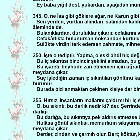
Ey baba yiğit dost, yukardan, aşağıdan müne
345. O, ne İsa gibi göklere ağar, ne Karun gibi
Sen yerden, yurttan alımdan, satımdan kald
âleminde de.
Bulanıklardan, duruluklar çıkarır, cefalarını v
Cefakârlıkta bulunursan noksandan kurtulup
Sülûkte virdini terk edersen zahmete, mihnet
350. İşte o tediptir. Yapma, o eski ahdi hiç de
Bu iç sıkıntısı bir zincir şeklini almadan, 
Bu işareti, beyhude zan etmemen için uğradı
meydana çıkar.
Suç işlediğin zaman iç sıkıntıları gönlünü kap
bürünür.
Burada bizi anmaktan çekinen kişiye dar bir y
355. Hırsız, insanların mallarını çaldı mı bir iç
O, bu sıkıntı, bu darlık nedir ki? der. Şerr
darlığı.
Bu darlığa, bu sıkıntıya pek aldırış etmezse b
Hulâsa gönül sıkıntısı, memurların sıkıştırmas
meydana çıkar.
Dertler, zindan ve çarmıh olur. Dert; köktür, 