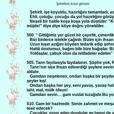
Şehirlinin köye gitmesi
Şehirli, işe koyuldu, hazırlığını tamamladı
Ehli, çoluğu, çocuğu da yol hazırlığını görü
Neşeli bir halde koşa koşa yola düştüler. “
müjde!” diye diye köye doğru yöneldiler.
500. “ Gittiğimiz yer güzel bir çayırlık, çimen
Bizi binlerce istekle çağırdı. Bizim için ihsan
Uzun kışın azığını köyden tedarik edip şehre 
Hattâ dostumuz, bağını bile bize bağışlar. Bi
Yoldaşlar, çabuk olun da istifadeler edelim” 
505. Tanrı faydasıyla faydalanın. Şüphe yok,
Tanrı’nın size ihsan ediverdiği şeylere sevini
aldatır.
Gamdan neşelenen, ondan başka bir şeyden
şeyler kış!
Ondan başka her şey, seni yavaş, yavaş hel
taht, mal, mülk olsun!
Gamdan sevin… gam vuslat tuzağıdır.Bu yold
510. Gam bir hazinedir. Senin zahmet ve meş
tesir edecek?
Çocuklar, oyun adını duydular mı hepsi de ya