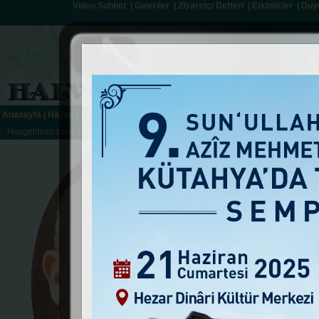
Video Sohbet
|
Galeriler
|
Ziyaretçi Defteri
|
Etkinlikler
|
Duy
Anasayfa
|
Hayatı
|
Sohbetler
|
Atatürk ile İlgili Sohbet
|
Halveti Şabani Yolu
|
T
Hoşgeldiniz sayın ziyaretçimiz. Bugün 7 Ağustos 2026.